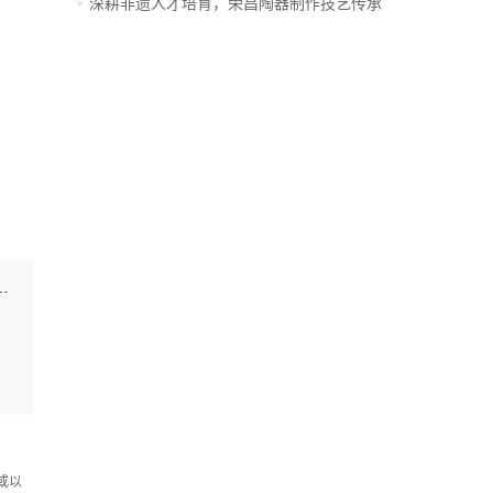
萨...
深耕非遗人才培育，荣昌陶器制作技艺传承
人...
协同发展联盟年会暨具身智能产教研融合发展高端论坛落幕
或以