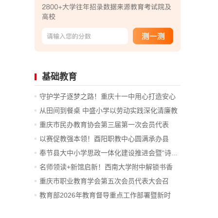
基础教育
守护学子逐梦之路！重庆十一中用心打造安心
考点
从田间到餐桌 中盛小学以劳动实践深化清廉教
育
重庆市民办教育协会第三届第一次会员代表
大...
以赛促教强本领！酉阳职教中心圆满承办县
级...
奉节县大中小学思政一体化建设推进会暨“诗...
名师领读+新馆启新！西南大学附中解锁书香
育...
重庆市职业教育学会第五次会员代表大会召
开...
教育部2026年教育督导重点工作部署暨新时
代...