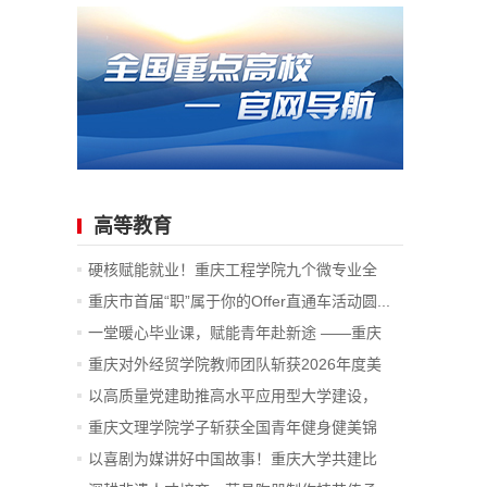
高等教育
硬核赋能就业！重庆工程学院九个微专业全
部...
重庆市首届“职”属于你的Offer直通车活动圆...
一堂暖心毕业课，赋能青年赴新途 ——重庆
科...
重庆对外经贸学院教师团队斩获2026年度美
国...
以高质量党建助推高水平应用型大学建设，
重...
重庆文理学院学子斩获全国青年健身健美锦
标...
以喜剧为媒讲好中国故事！重庆大学共建比