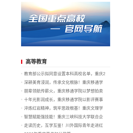
高等教育
教育部公示拟同意设置本科高校名单，重庆2
所...
深耕美育浸润，传承文化根脉！重庆移通学
院...
朋辈领航传薪火，重庆移通学院以梦想拍卖
会...
十年光影润成长，重庆移通学院以影评赛事
践...
淬炼红岩精神，筑牢思政根基！重庆文理学
院...
智慧赋能强技能！重庆三峡科技大学联合企
业...
走读历史，互学互鉴！川外国际青年走进红