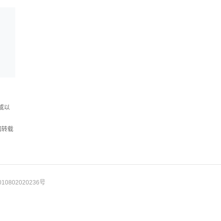
或以
如转载
10802020236号