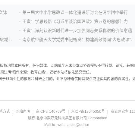
文脉
第三届大中小学思政课一体化建设研讨会在清华附中举行
王寅：学思践悟《习近平谈治国理政》第五卷的思想伟力
王寅：深刻认识新时代进一步加强同志关系称谓的价值意蕴
中共中央办公厅 国务院办公厅印发《整治形式主义为基层减负若干规定》
南京航空航天大学党委书记甄良：构建高效协同“大思政课”育人格局
件，版权均属本网所有，任何媒体、网站或个人未经本网协议授权不得转载、链接、转贴
须注明“稿件来源：教育在线”，违者本站将依法追究责任。
载出于非商业性的教育和科研之目的，并不意味着赞同其观点或证实其内容的真实性。
系方式
|
网站声明
|
京ICP证140769号
|
京ICP备12045350号
|
京公网安备 110
版权 北京中教双元科技集团有限公司 Corporation
Mail to:
webmaster@eol.cn