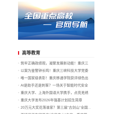
高等教育
筑牢正确政绩观，凝聚发展新动能！重庆三
峡...
以案为鉴警钟长鸣！重庆三峡科技大学党委
赴...
唯一国家级表彰！重庆移通学院获评绿色出
行...
AI是助手还是刺客？一场关于智能时代安全
防...
重庆大学、上海外国语大学携手，点亮羌绣
的...
重庆大学发布2026年强基计划招生简章
20万元大奖花落谁家？第三届“古剑山”全国...